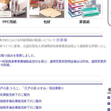
PPC用紙
包材
家庭紙
入法基本方針における印刷用紙の取扱いについて
①
②
③
金」で森林づくりに参加、公益社団法人宮城県緑化推進委員会様より感謝状を拝受いたし
DGsの取り組みを更新しました。
ネルギー対策推進事業費補助金交付を受け、盛岡営業所照明設備をLED化。盛岡営業所
5％削減。
戸小染 うろこ」「江戸小染 かすみ」現在庫限り
在庫販売終了のご案内
規格常備在庫販売終了のご案内
規格常備在庫販売終了のご案内